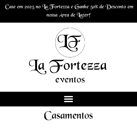
Case em 2025 no La Fortezza e Ganhe 50% de Desconto em
nossa Área de Lazer!
Casamentos